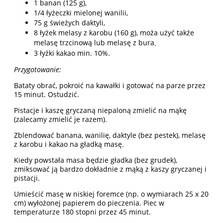
1 banan (125 g),
1/4 łyżeczki mielonej wanilii,
75 g świeżych daktyli,
8 łyżek melasy z karobu (160 g), moża użyć także
melasę trzcinową lub melasę z bura
,
3 łyżki kakao min. 10%.
Przygotowanie:
Bataty obrać, pokroić na kawałki i gotować na parze przez
15 minut. Ostudzić.
Pistacje i kaszę gryczaną niepaloną zmielić na mąkę
(zalecamy zmielić je razem).
Zblendować banana, wanilię, daktyle (bez pestek), melasę
z karobu i kakao na gładką masę.
Kiedy powstała masa będzie gładka (bez grudek),
zmiksować ją bardzo dokładnie z mąką z kaszy gryczanej i
pistacji.
Umieścić masę w niskiej foremce (np. o wymiarach 25 x 20
cm) wyłożonej papierem do pieczenia. Piec w
temperaturze 180 stopni przez 45 minut.